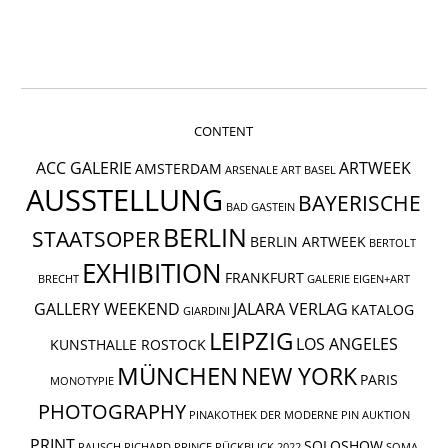
CONTENT
ACC GALERIE
ARTWEEK
AMSTERDAM
ARSENALE
ART BASEL
AUSSTELLUNG
BAYERISCHE
BAD GASTEIN
BERLIN
STAATSOPER
BERLIN ARTWEEK
BERTOLT
EXHIBITION
FRANKFURT
BRECHT
GALERIE EIGEN+ART
GALLERY WEEKEND
JALARA VERLAG
KATALOG
GIARDINI
LEIPZIG
LOS ANGELES
KUNSTHALLE ROSTOCK
MÜNCHEN
NEW YORK
PARIS
MONOTYPIE
PHOTOGRAPHY
PINAKOTHEK DER MODERNE
PIN AUKTION
PRINT
SOLOSHOW
RAUSCH
RICHARD PRINCE
RÜCKBLICK 2022
SOMA