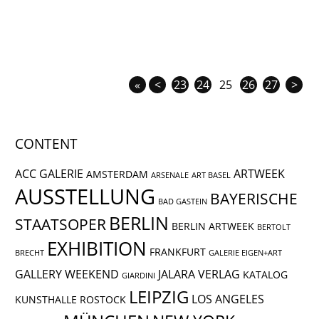
«
<
23
24
25
26
27
>
CONTENT
ACC GALERIE
ARTWEEK
AMSTERDAM
ARSENALE
ART BASEL
AUSSTELLUNG
BAYERISCHE
BAD GASTEIN
BERLIN
STAATSOPER
BERLIN ARTWEEK
BERTOLT
EXHIBITION
FRANKFURT
BRECHT
GALERIE EIGEN+ART
GALLERY WEEKEND
JALARA VERLAG
KATALOG
GIARDINI
LEIPZIG
LOS ANGELES
KUNSTHALLE ROSTOCK